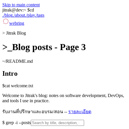
Skip to main content
jitrak
@
dev
:
~ $
cd
./blog
./about
./play
./tags
webring
>
Jitrak Blog
>_
Blog posts - Page 3
~/README.md
Intro
$
cat welcome.txt
Welcome to Jitrak's blog: notes on software development, DevOps,
and tools I use in practice.
รับงานที่ปรึกษาและอบรม/สอน --
รายละเอียด
$
grep -i --posts