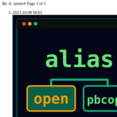
$
ls -lt ./posts/
# Page 3 of 5
2023-10-08 00:01