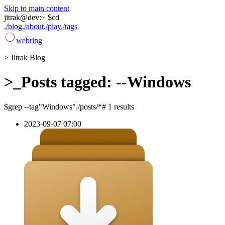
Skip to main content
jitrak
@
dev
:
~ $
cd
./blog
./about
./play
./tags
webring
>
Jitrak Blog
>_
Posts tagged: --Windows
$
grep --tag
"Windows"
./posts/*
# 1 results
2023-09-07 07:00