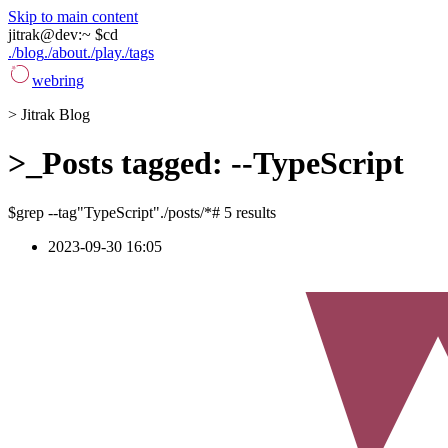
Skip to main content
jitrak
@
dev
:
~ $
cd
./blog
./about
./play
./tags
webring
>
Jitrak Blog
>_
Posts tagged: --TypeScript
$
grep --tag
"TypeScript"
./posts/*
# 5 results
2023-09-30 16:05