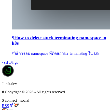
$
How to delete stuck terminating namespace in
k8s
#
วิธีการลบ namespace ที่ติดสถานะ terminating ใน k8s
<
cd ../tags
Jitrak.dev
#
Copyright ©
2026
- All rights reserved
$
connect --social
RSS