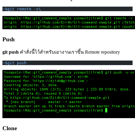
~$git remote -v\
Push
git push
คำสั่งนี้ไว้สำหรับเอางานเราขึ้น Remote repository
~$git push
Clone