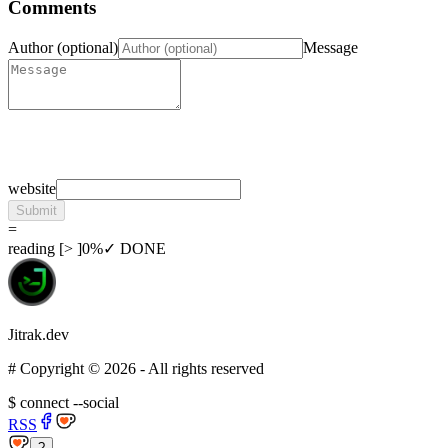
Comments
Author (optional)
Message
website
Submit
=
reading
[
>
]
0
%
✓ DONE
Jitrak.dev
#
Copyright ©
2026
- All rights reserved
$
connect --social
RSS
?