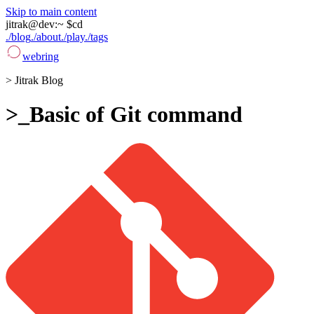
Skip to main content
jitrak
@
dev
:
~ $
cd
./blog
./about
./play
./tags
webring
>
Jitrak Blog
>_
Basic of Git command