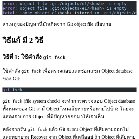
error:
 object
 file
 .git/objects/e1/
<
has
h
>
 is
 empty
error:
 object
 file
 .git/objects/e1/
<
has
h
>
 is
 empty
fatal:
 loose
 object
 e1
<
has
h
>
 (stored 
in
 .git/objects/e1
สาเหตุของปัญหานี้มักเกิดจาก Git object file เสียหาย
วิธีแก้ มี 2 วิธี
วิธีที่ 1: ใช้คำสั่ง
git fsck
ใช้คำสั่ง
เพื่อตรวจสอบและซ่อมแซม Object database
git fsck
ของ Git:
git
 fsck
(file system check) จะทำการตรวจสอบ Object database
git fsck
ทั้งหมดของ Git ว่ามี Object ไหนเสียหายหรือหายไปบ้าง โดยจะ
แสดงรายการ Object ที่มีปัญหาออกมาให้เราเห็น
หลังจากรัน
แล้ว Git จะลบ Object ที่เสียหายออกไป
git fsck
และพยายาม Recover จาก Object ที่เหลืออยู่ ถ้า Object ที่เสียหาย