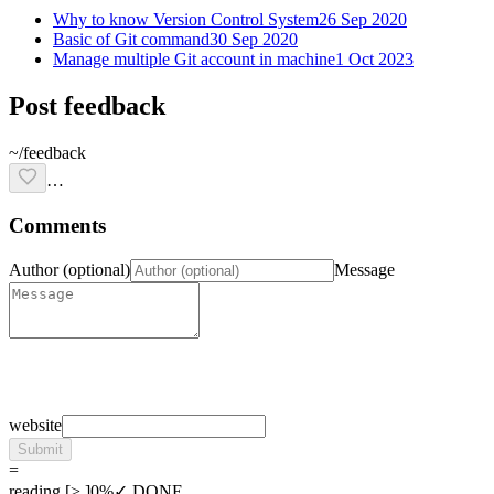
Why to know Version Control System
26 Sep 2020
Basic of Git command
30 Sep 2020
Manage multiple Git account in machine
1 Oct 2023
Post feedback
~/feedback
…
Comments
Author (optional)
Message
website
Submit
=
reading
[
>
]
0
%
✓ DONE