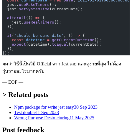
  const
 currentDate
 =
 new
 Date
(
'2021-01-01T00:00:00.000
  jest.
useFakeTimers
();
  jest.
setSystemTime
(currentDate);
  afterAll
(() 
=>
 {
    jest.
useRealTimers
();
  });
  it
(
'should be same date'
, () 
=>
 {
    const
 datetime
 =
 getCurrentDatetime
();
    expect
(datetime).
toEqual
(currentDate);
  });
});
ผมว่าวิธีนี้เป็นวิธี Official จาก Jest เลย และดูง่ายที่สุด ไม่ต้อง
วุ่นวายอะไรมากครับ
— EOF —
> Related posts
Npm package for write jest easy
30 Sep 2023
Test double
11 Sep 2023
Wrong Purpose Destructuring
11 May 2025
Post feedback