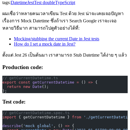
tags:
Datetime
Jest
Test double
TypeScript
ผมเชื่อว่าหลายคนเวลาเขียน Test ด้วย Jest น่าจะเคยเจอปัญหา
เรื่องการ Mock Datetime ซึ่งถ้าเรา Search Google เราจะเจอ
หลายวิธีมาก สามารถไปดูตัวอย่างได้ที่:
Mocking/stubbing the current Date in Jest tests
How do I set a mock date in Jest?
ตั้งแต่ Jest 26 เป็นต้นมา เราสามารถ Stub Datetime ได้ง่าย ๆ แล้ว
Production code:
// getCurrentDatetime.ts
export
 const
 getCurrentDatetime
 =
 () 
=>
 {
  return
 new
 Date
();
};
Test code:
// getCurrentDatetime.spec.ts
import
 { getCurrentDatetime } 
from
 './getCurrentDatetim
describe
(
'mock global'
, () 
=>
 {