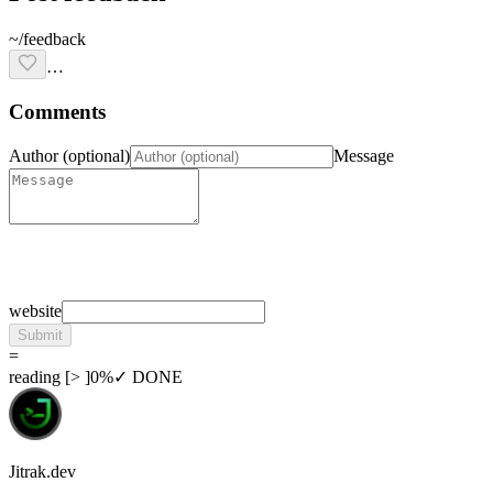
~/feedback
…
Comments
Author (optional)
Message
website
Submit
=
reading
[
>
]
0
%
✓ DONE
Jitrak.dev