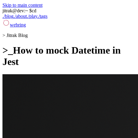
Skip to main content
jitrak
@
dev
:
~ $
cd
./blog
./about
./play
./tags
webring
>
Jitrak Blog
>_
How to mock Datetime in
Jest